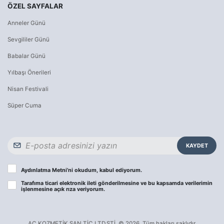
ÖZEL SAYFALAR
Anneler Günü
Sevgililer Günü
Babalar Günü
Yılbaşı Önerileri
Nisan Festivali
Süper Cuma
KAYDET
Aydınlatma Metni
’ni okudum, kabul ediyorum.
Tarafıma ticari elektronik ileti gönderilmesine ve bu kapsamda verilerimin
işlenmesine
açık rıza
veriyorum.
AC KOZMETİK SAN.TİC.LTD.ŞTİ. © 2026. Tüm hakları saklıdır.