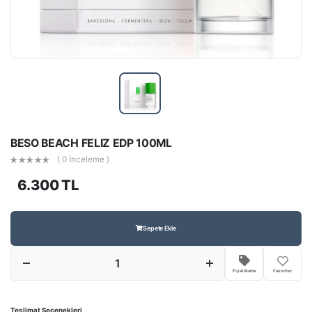
BESO BEACH FELIZ EDP 100ML
( 0 İnceleme )
6.300 TL
Sepete Ekle
Fiyat Alarmı
Favoriler
Teslimat Seçenekleri