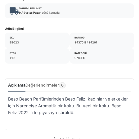
TAHMINI TESLIMAT
9 Ağustos Pazar
günü kargoda
Ürün Bilgileri
SKU
BARKOD
BB023
8437018484201
STOK
KATEGORI
+10
UNISEX
Açıklama
Değerlendirmeler
0
Beso Beach Parfümlerinden Beso Feliz, kadınlar ve erkekler
için Narenciye Aromatik bir koku. Bu yeni bir koku. Beso
Feliz 2022''''de piyasaya sürüldü.