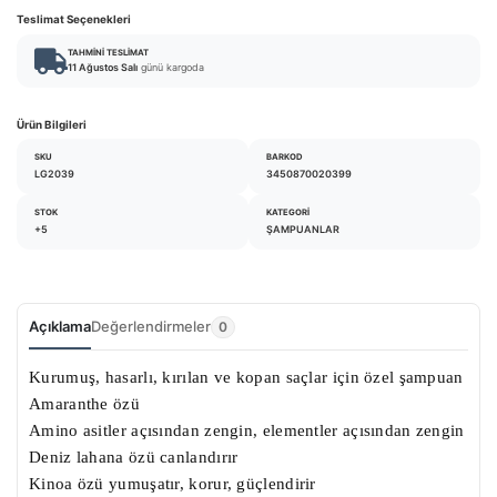
Teslimat Seçenekleri
TAHMINI TESLIMAT
11 Ağustos Salı
günü kargoda
Ürün Bilgileri
SKU
BARKOD
LG2039
3450870020399
STOK
KATEGORI
+5
ŞAMPUANLAR
Açıklama
Değerlendirmeler
0
Kurumuş, hasarlı, kırılan ve kopan saçlar için özel şampuan
Amaranthe özü
Amino asitler açısından zengin, elementler açısından zengin
Deniz lahana özü canlandırır
Kinoa özü yumuşatır, korur, güçlendirir